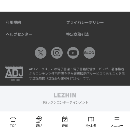
利用規約
プライバシーポリシー
ヘルプセンター
特定商取引法
ABJマークは、この電子書店・電子書籍配信サービスが、著作権者
からコンテンツ使用許諾を得た正規版配信サービスであることを示
す登録商標（登録番号第6091713号）です。
(株)レジンエンターテインメント
TOP
遊び
連載
My本棚
メニュー