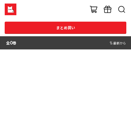
まとめ買い
全
0
巻
最新から