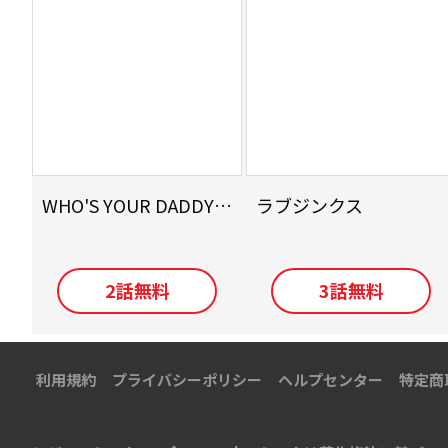
WHO'S YOUR DADDY? 俺を孕ませたのは…?
ラブジンクス
2
話無料
3
話無料
利用規約
プライバシーポリシー
ヘルプセンター
特定商