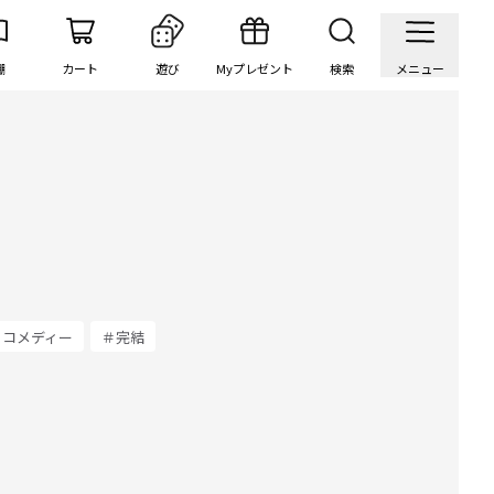
棚
カート
遊び
Myプレゼント
検索
メニュー
＃コメディー
＃完結