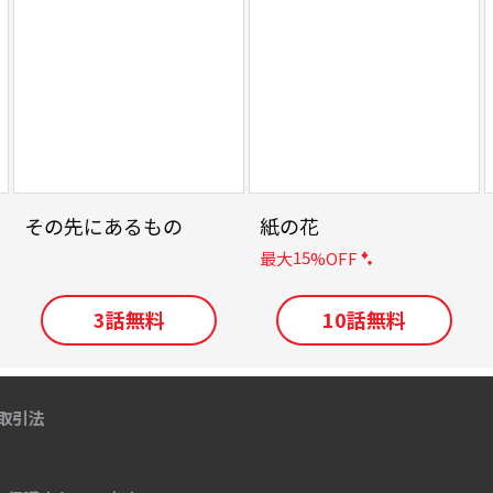
その先にあるもの
紙の花
15
最大
%OFF
3
話無料
10
話無料
取引法