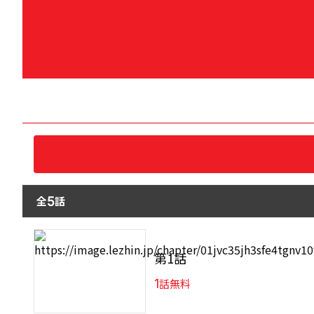
全
話
5
第1話
1
話無料