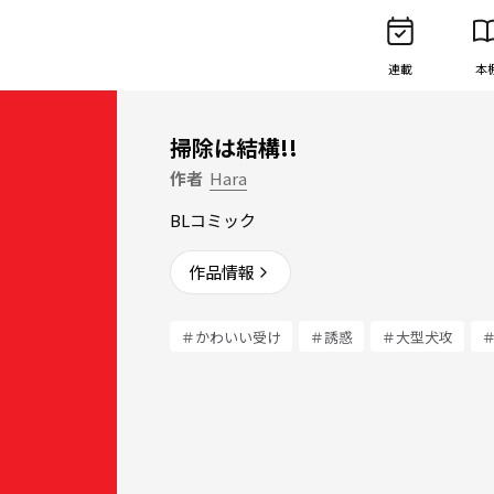
連載
本
掃除は結構!!
作者
Hara
BLコミック
作品情報
＃かわいい受け
＃誘惑
＃大型犬攻