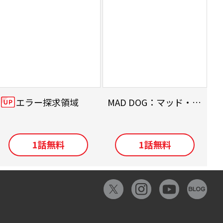
エラー探求領域
MAD DOG：マッド・ドッグ
最
1
話無料
1
話無料