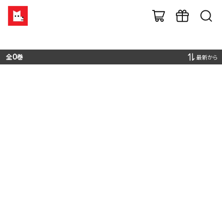
全
0
巻
最新から