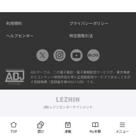
利用規約
プライバシーポリシー
ヘルプセンター
特定商取引法
ABJマークは、この電子書店・電子書籍配信サービスが、著作権者
からコンテンツ使用許諾を得た正規版配信サービスであることを示
す登録商標（登録番号第6091713号）です。
(株)レジンエンターテインメント
TOP
遊び
連載
My本棚
メニュー