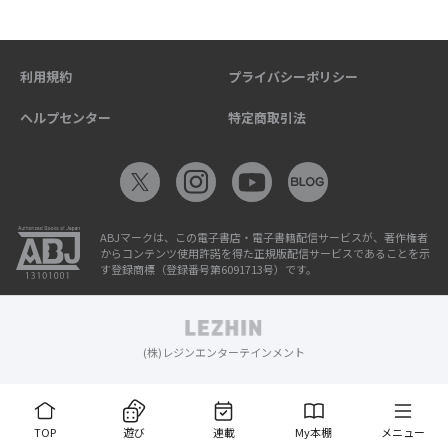
利用規約
プライバシーポリシー
ヘルプセンター
特定商取引法
ABJマークは、この電子書店・電子書籍配信サービスが、著作権者
からコンテンツ使用許諾を得た正規版配信サービスであることを示
す登録商標（登録番号第6091713号）です。
(株)レジンエンターテインメント
TOP
遊び
連載
My本棚
メニュー