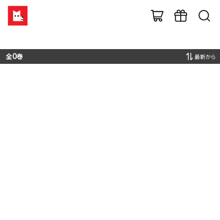
全
0
巻
最新から