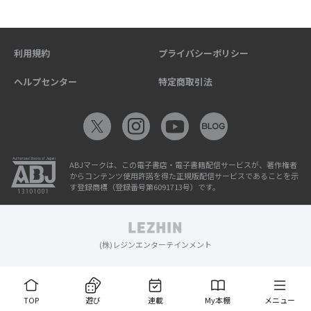
利用規約
プライバシーポリシー
ヘルプセンター
特定商取引法
ABJマークは、この電子書店・電子書籍配信サービスが、著作権者
からコンテンツ使用許諾を得た正規版配信サービスであることを示
す登録商標（登録番号第6091713号）です。
(株)レジンエンターテインメント
TOP
遊び
連載
My本棚
メニュー