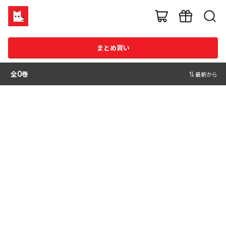
まとめ買い
全
0
巻
最新から