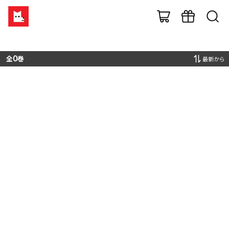
全
0
巻
最新から