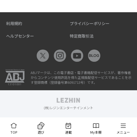
利用規約
プライバシーポリシー
ヘルプセンター
特定商取引法
ABJマークは、この電子書店・電子書籍配信サービスが、著作権者
からコンテンツ使用許諾を得た正規版配信サービスであることを示
す登録商標（登録番号第6091713号）です。
(株)レジンエンターテインメント
TOP
遊び
連載
My本棚
メニュー