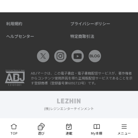
利用規約
プライバシーポリシー
ヘルプセンター
特定商取引法
ABJマークは、この電子書店・電子書籍配信サービスが、著作権者
からコンテンツ使用許諾を得た正規版配信サービスであることを示
す登録商標（登録番号第6091713号）です。
(株)レジンエンターテインメント
TOP
遊び
連載
My本棚
メニュー