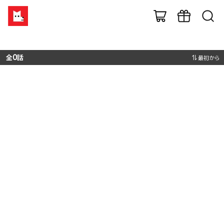
全
0
話
最初から