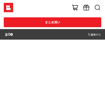
まとめ買い
全
0
巻
最新から