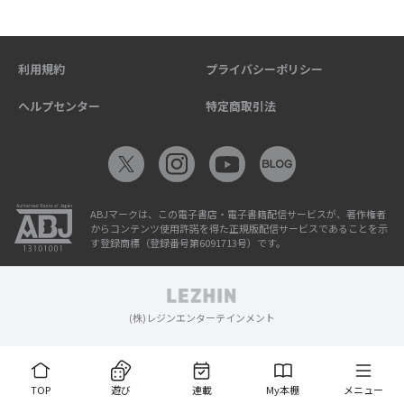
利用規約
プライバシーポリシー
ヘルプセンター
特定商取引法
ABJマークは、この電子書店・電子書籍配信サービスが、著作権者
からコンテンツ使用許諾を得た正規版配信サービスであることを示
す登録商標（登録番号第6091713号）です。
(株)レジンエンターテインメント
TOP
遊び
連載
My本棚
メニュー