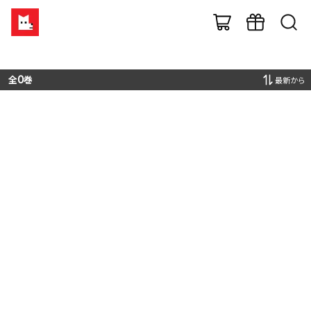
全
0
巻
最新から