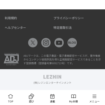
利用規約
プライバシーポリシー
ヘルプセンター
特定商取引法
ABJマークは、この電子書店・電子書籍配信サービスが、著作権者
からコンテンツ使用許諾を得た正規版配信サービスであることを示
す登録商標（登録番号第6091713号）です。
(株)レジンエンターテインメント
TOP
遊び
連載
My本棚
メニュー