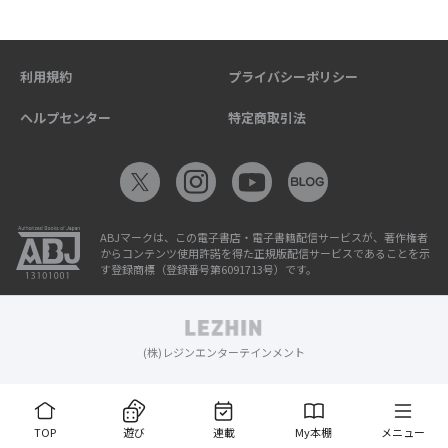
利用規約
プライバシーポリシー
ヘルプセンター
特定商取引法
ABJマークは、この電子書店・電子書籍配信サービスが、著作権者
からコンテンツ使用許諾を得た正規版配信サービスであることを示
す登録商標（登録番号第6091713号）です。
(株)レジンエンターテインメント
TOP
遊び
連載
My本棚
メニュー