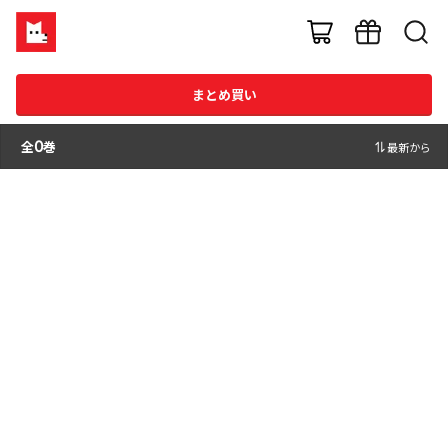
まとめ買い
全
0
巻
最新から