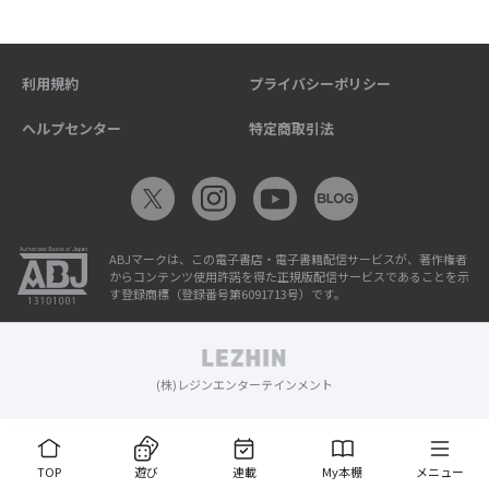
利用規約
プライバシーポリシー
ヘルプセンター
特定商取引法
ABJマークは、この電子書店・電子書籍配信サービスが、著作権者
からコンテンツ使用許諾を得た正規版配信サービスであることを示
す登録商標（登録番号第6091713号）です。
(株)レジンエンターテインメント
TOP
遊び
連載
My本棚
メニュー