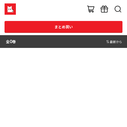
まとめ買い
全
0
巻
最新から