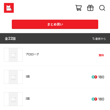
まとめ買い
全
22
話
最新から
プロローグ
無料
1話
180
2話
180