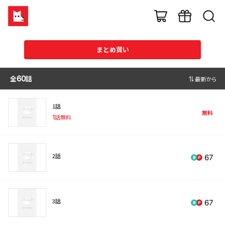
まとめ買い
全
60
話
最新から
1話
無料
1
話無料
2話
67
3話
67