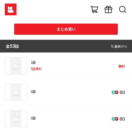
まとめ買い
全
53
話
最新から
1話
無料
1
話無料
2話
60
3話
60