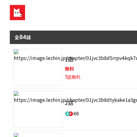
全
84
話
1話
無料
1
話無料
2話
66