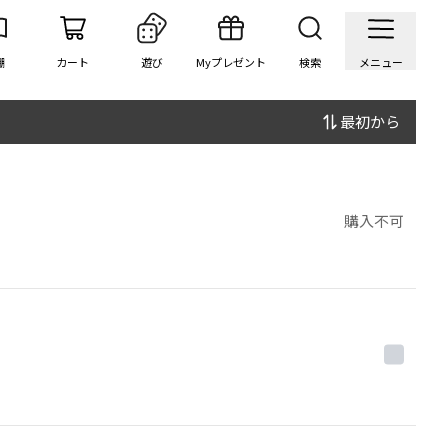
棚
カート
遊び
Myプレゼント
検索
メニュー
最初から
購入不可