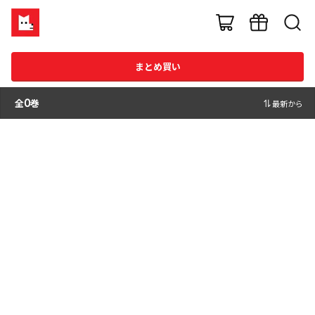
まとめ買い
全
0
巻
最新から