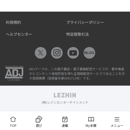
利用規約
プライバシーポリシー
ヘルプセンター
特定商取引法
ABJマークは、この電子書店・電子書籍配信サービスが、著作権者
からコンテンツ使用許諾を得た正規版配信サービスであることを示
す登録商標（登録番号第6091713号）です。
(株)レジンエンターテインメント
TOP
遊び
連載
My本棚
メニュー