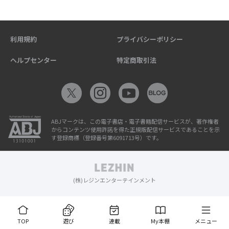
利用規約
プライバシーポリシー
ヘルプセンター
特定商取引法
ABJマークは、この電子書店・電子書籍配信サービスが、著作権者
からコンテンツ使用許諾を得た正規版配信サービスであることを示
す登録商標（登録番号第6091713号）です。
(株)レジンエンターテインメント
TOP
遊び
連載
My本棚
メニュー