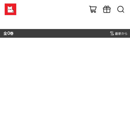
全
0
巻
最新から