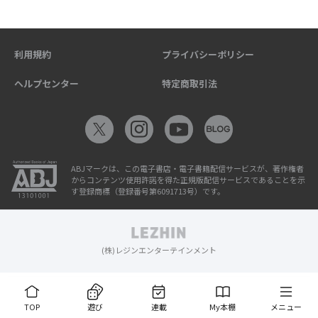
利用規約
プライバシーポリシー
ヘルプセンター
特定商取引法
ABJマークは、この電子書店・電子書籍配信サービスが、著作権者
からコンテンツ使用許諾を得た正規版配信サービスであることを示
す登録商標（登録番号第6091713号）です。
(株)レジンエンターテインメント
TOP
遊び
連載
My本棚
メニュー