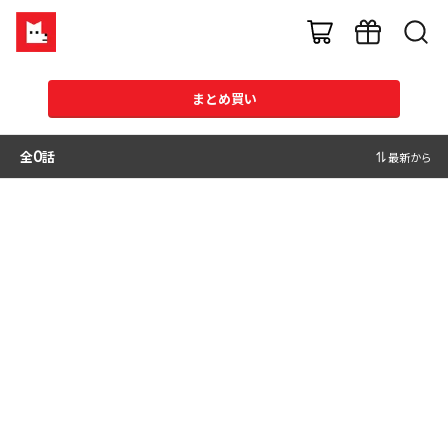
まとめ買い
全
0
話
最新から