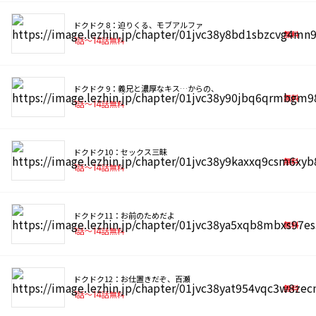
ドクドク 8：迫りくる、モブアルファ
無料
1
話〜
14
話無料
ドクドク 9：義兄と濃厚なキス…からの、
無料
1
話〜
14
話無料
ドクドク10：セックス三昧
無料
1
話〜
14
話無料
ドクドク11：お前のためだよ
無料
1
話〜
14
話無料
ドクドク12：お仕置きだぞ、百瀬
無料
1
話〜
14
話無料