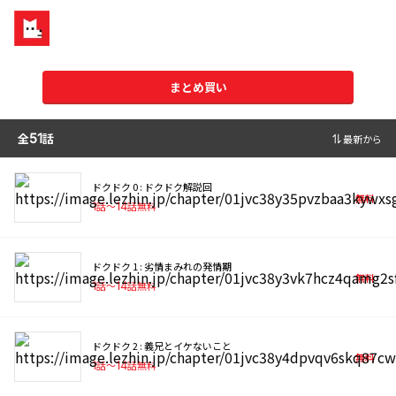
まとめ買い
全
51
話
最新から
ドクドク 0 : ドクドク解説回
無料
1
話〜
14
話無料
ドクドク 1 : 劣情まみれの発情期
無料
1
話〜
14
話無料
ドクドク 2 : 義兄とイケないこと
無料
1
話〜
14
話無料