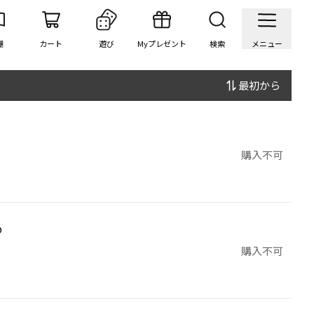
棚
カート
遊び
Myプレゼント
検索
メニュー
最初から
購入不可
購入不可