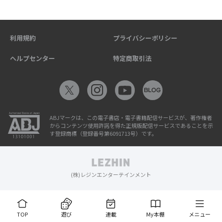
利用規約
プライバシーポリシー
ヘルプセンター
特定商取引法
ABJマークは、この電子書店・電子書籍配信サービスが、著作権者
からコンテンツ使用許諾を得た正規版配信サービスであることを示
す登録商標（登録番号第6091713号）です。
(株)レジンエンターテインメント
TOP
遊び
連載
My本棚
メニュー