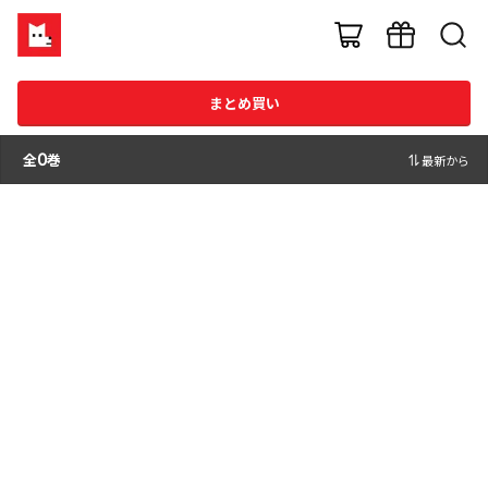
まとめ買い
全
0
巻
最新から