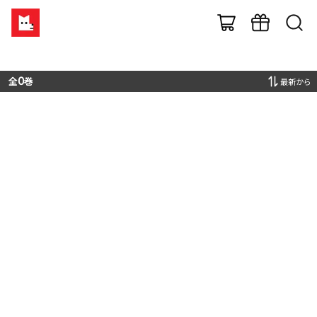
全
0
巻
最新から