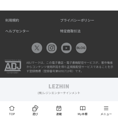
利用規約
プライバシーポリシー
ヘルプセンター
特定商取引法
ABJマークは、この電子書店・電子書籍配信サービスが、著作権者
からコンテンツ使用許諾を得た正規版配信サービスであることを示
す登録商標（登録番号第6091713号）です。
(株)レジンエンターテインメント
TOP
遊び
連載
My本棚
メニュー