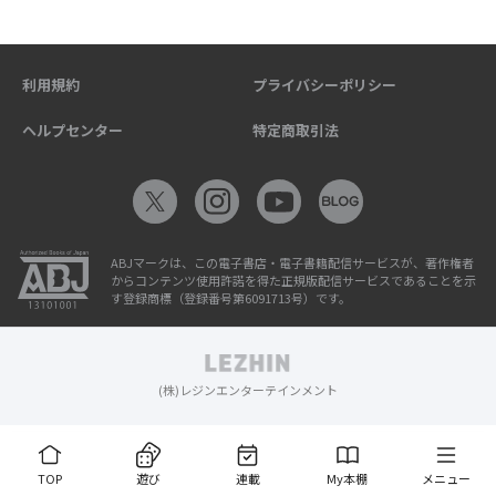
利用規約
プライバシーポリシー
ヘルプセンター
特定商取引法
ABJマークは、この電子書店・電子書籍配信サービスが、著作権者
からコンテンツ使用許諾を得た正規版配信サービスであることを示
す登録商標（登録番号第6091713号）です。
(株)レジンエンターテインメント
TOP
遊び
連載
My本棚
メニュー