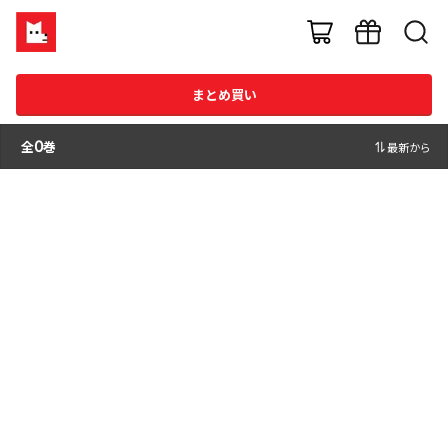
まとめ買い
全
0
巻
最新から