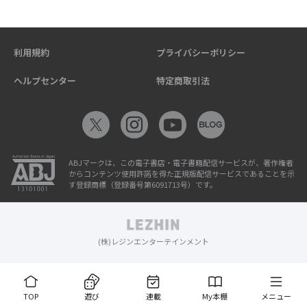
利用規約
プライバシーポリシー
ヘルプセンター
特定商取引法
ABJマークは、この電子書店・電子書籍配信サービスが、著作権者
からコンテンツ使用許諾を得た正規版配信サービスであることを示
す登録商標（登録番号第6091713号）です。
(株)レジンエンターテインメント
TOP
遊び
連載
My本棚
メニュー