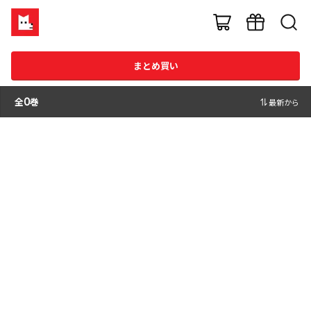
まとめ買い
全
0
巻
最新から