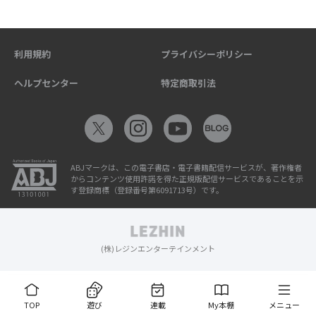
利用規約
プライバシーポリシー
ヘルプセンター
特定商取引法
ABJマークは、この電子書店・電子書籍配信サービスが、著作権者
からコンテンツ使用許諾を得た正規版配信サービスであることを示
す登録商標（登録番号第6091713号）です。
(株)レジンエンターテインメント
TOP
遊び
連載
My本棚
メニュー