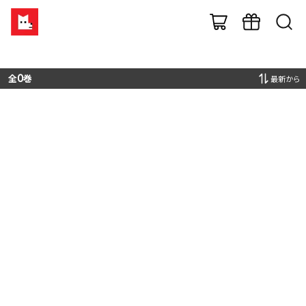
全
0
巻
最新から