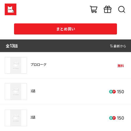
まとめ買い
全
13
話
最新から
プロローグ
無料
1話
150
2話
150