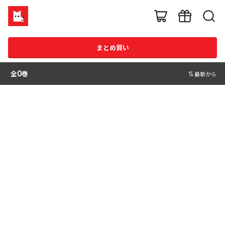
まとめ買い
全
0
巻
最新から