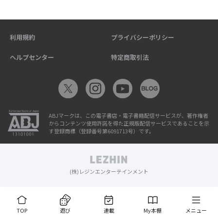
利用規約
プライバシーポリシー
ヘルプセンター
特定商取引法
ABJマークは、この電子書店・電子書籍配信サービスが、著作権者
からコンテンツ使用許諾を得た正規版配信サービスであることを示
す登録商標（登録番号第6091713号）です。
(株)レジンエンターテインメント
TOP
遊び
連載
My本棚
メニュー