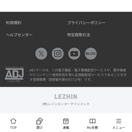
利用規約
プライバシーポリシー
ヘルプセンター
特定商取引法
ABJマークは、この電子書店・電子書籍配信サービスが、著作権者
からコンテンツ使用許諾を得た正規版配信サービスであることを示
す登録商標（登録番号第6091713号）です。
(株)レジンエンターテインメント
TOP
遊び
連載
My本棚
メニュー