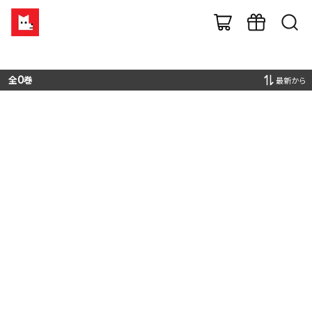
全
0
巻
最新から