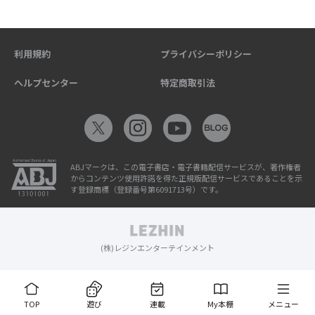
利用規約
プライバシーポリシー
ヘルプセンター
特定商取引法
ABJマークは、この電子書店・電子書籍配信サービスが、著作権者
からコンテンツ使用許諾を得た正規版配信サービスであることを示
す登録商標（登録番号第6091713号）です。
(株)レジンエンターテインメント
TOP
遊び
連載
My本棚
メニュー