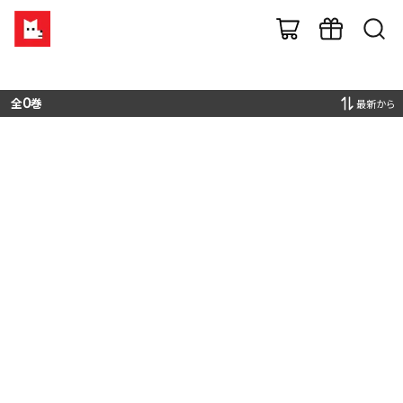
全
0
巻
最新から