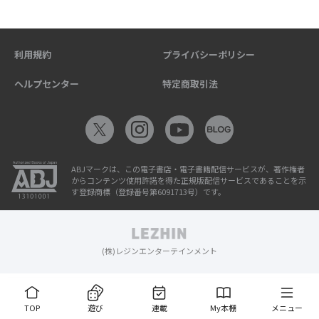
利用規約
プライバシーポリシー
ヘルプセンター
特定商取引法
ABJマークは、この電子書店・電子書籍配信サービスが、著作権者
からコンテンツ使用許諾を得た正規版配信サービスであることを示
す登録商標（登録番号第6091713号）です。
(株)レジンエンターテインメント
TOP
遊び
連載
My本棚
メニュー