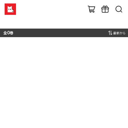
全
0
巻
最新から