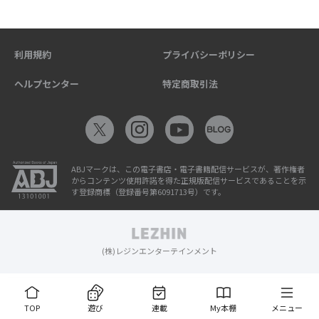
利用規約
プライバシーポリシー
ヘルプセンター
特定商取引法
ABJマークは、この電子書店・電子書籍配信サービスが、著作権者
からコンテンツ使用許諾を得た正規版配信サービスであることを示
す登録商標（登録番号第6091713号）です。
(株)レジンエンターテインメント
TOP
遊び
連載
My本棚
メニュー