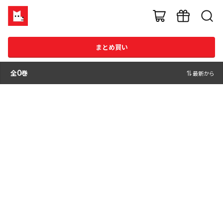
まとめ買い
全
0
巻
最新から