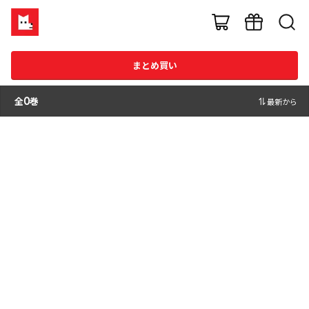
まとめ買い
全
0
巻
最新から