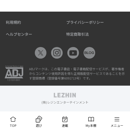
利用規約
プライバシーポリシー
ヘルプセンター
特定商取引法
ABJマークは、この電子書店・電子書籍配信サービスが、著作権者
からコンテンツ使用許諾を得た正規版配信サービスであることを示
す登録商標（登録番号第6091713号）です。
(株)レジンエンターテインメント
TOP
遊び
連載
My本棚
メニュー