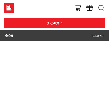
まとめ買い
全
0
巻
最新から