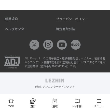
利用規約
プライバシーポリシー
ヘルプセンター
特定商取引法
ABJマークは、この電子書店・電子書籍配信サービスが、著作権者
からコンテンツ使用許諾を得た正規版配信サービスであることを示
す登録商標（登録番号第6091713号）です。
(株)レジンエンターテインメント
TOP
遊び
連載
My本棚
メニュー