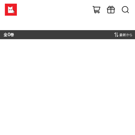
全
0
巻
最新から