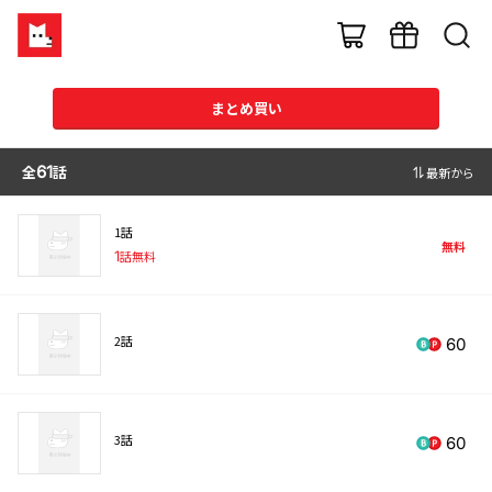
まとめ買い
全
61
話
最新から
1話
無料
1
話無料
2話
60
3話
60