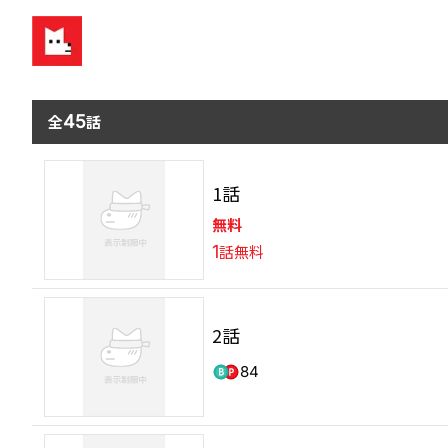
全
45
話
1話
無料
1
話無料
2話
84