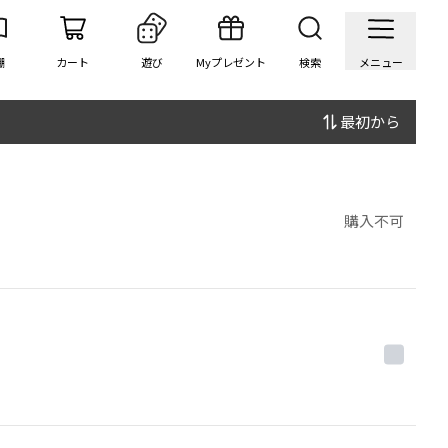
棚
カート
遊び
Myプレゼント
検索
メニュー
最初から
購入不可