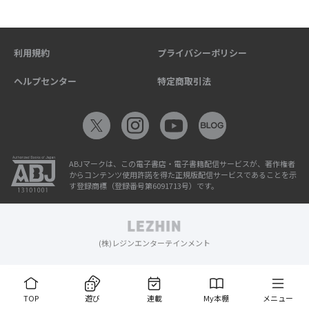
利用規約
プライバシーポリシー
ヘルプセンター
特定商取引法
ABJマークは、この電子書店・電子書籍配信サービスが、著作権者
からコンテンツ使用許諾を得た正規版配信サービスであることを示
す登録商標（登録番号第6091713号）です。
(株)レジンエンターテインメント
TOP
遊び
連載
My本棚
メニュー