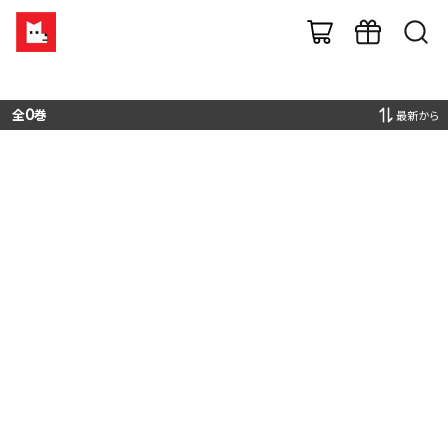
全
0
巻
最新から