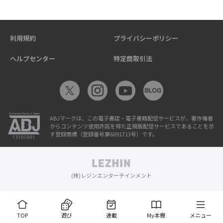
利用規約
プライバシーポリシー
ヘルプセンター
特定商取引法
ABJマークは、この電子書店・電子書籍配信サービスが、著作権者
からコンテンツ使用許諾を得た正規版配信サービスであることを示
す登録商標（登録番号第6091713号）です。
(株)レジンエンターテインメント
TOP
遊び
連載
My本棚
メニュー