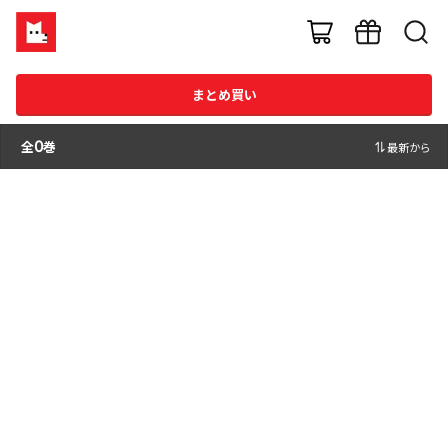
まとめ買い
全
0
巻
最新から