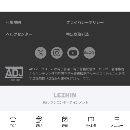
利用規約
プライバシーポリシー
ヘルプセンター
特定商取引法
ABJマークは、この電子書店・電子書籍配信サービスが、著作権者
からコンテンツ使用許諾を得た正規版配信サービスであることを示
す登録商標（登録番号第6091713号）です。
(株)レジンエンターテインメント
TOP
遊び
連載
My本棚
メニュー