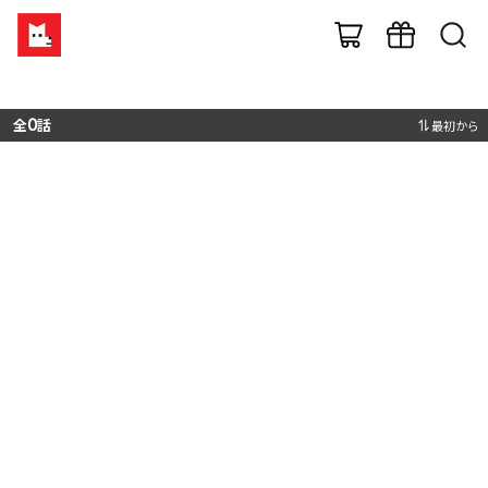
全
0
話
最初から