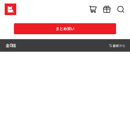
まとめ買い
全
0
話
最新から