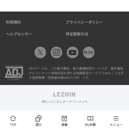
利用規約
プライバシーポリシー
ヘルプセンター
特定商取引法
ABJマークは、この電子書店・電子書籍配信サービスが、著作権者
からコンテンツ使用許諾を得た正規版配信サービスであることを示
す登録商標（登録番号第6091713号）です。
(株)レジンエンターテインメント
TOP
遊び
連載
My本棚
メニュー