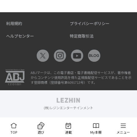
利用規約
プライバシーポリシー
ヘルプセンター
特定商取引法
ABJマークは、この電子書店・電子書籍配信サービスが、著作権者
からコンテンツ使用許諾を得た正規版配信サービスであることを示
す登録商標（登録番号第6091713号）です。
(株)レジンエンターテインメント
TOP
遊び
連載
My本棚
メニュー