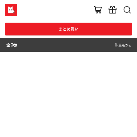
まとめ買い
全
0
巻
最新から