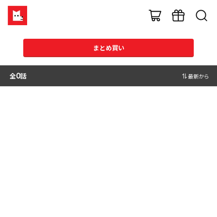
まとめ買い
全
0
話
最新から