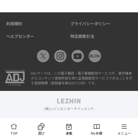
利用規約
プライバシーポリシー
ヘルプセンター
特定商取引法
ABJマークは、この電子書店・電子書籍配信サービスが、著作権者
からコンテンツ使用許諾を得た正規版配信サービスであることを示
す登録商標（登録番号第6091713号）です。
(株)レジンエンターテインメント
TOP
遊び
連載
My本棚
メニュー