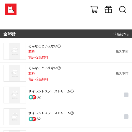
全
16
話
最初から
そんなこといえない①
無料
購入不可
1
話〜
2
話無料
そんなこといえない②
無料
購入不可
1
話〜
2
話無料
サイレントスノーストリーム①
62
サイレントスノーストリーム②
62