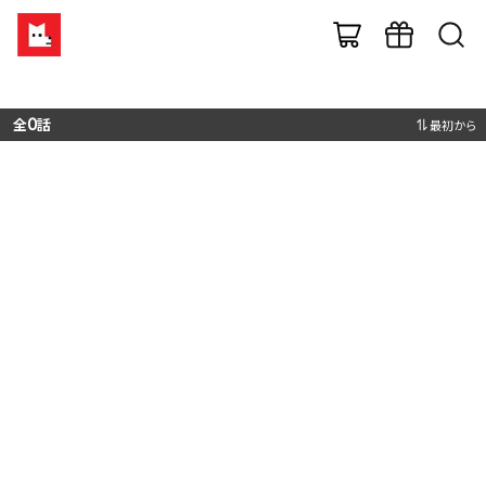
全
0
話
最初から