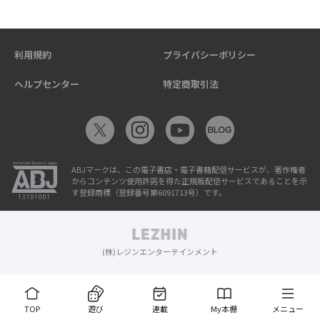
利用規約
プライバシーポリシー
ヘルプセンター
特定商取引法
ABJマークは、この電子書店・電子書籍配信サービスが、著作権者
からコンテンツ使用許諾を得た正規版配信サービスであることを示
す登録商標（登録番号第6091713号）です。
(株)レジンエンターテインメント
TOP
遊び
連載
My本棚
メニュー