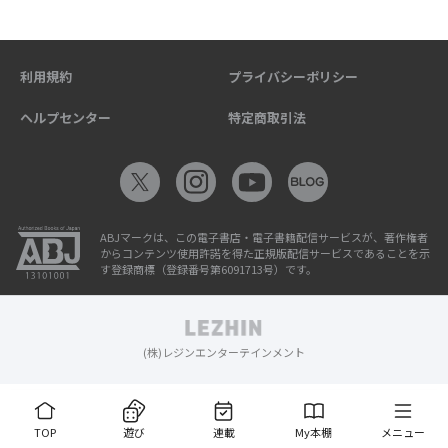
利用規約
プライバシーポリシー
ヘルプセンター
特定商取引法
ABJマークは、この電子書店・電子書籍配信サービスが、著作権者
からコンテンツ使用許諾を得た正規版配信サービスであることを示
す登録商標（登録番号第6091713号）です。
(株)レジンエンターテインメント
TOP
遊び
連載
My本棚
メニュー