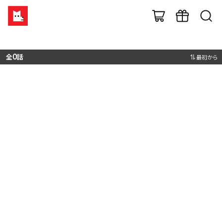
全
0
話
最初から