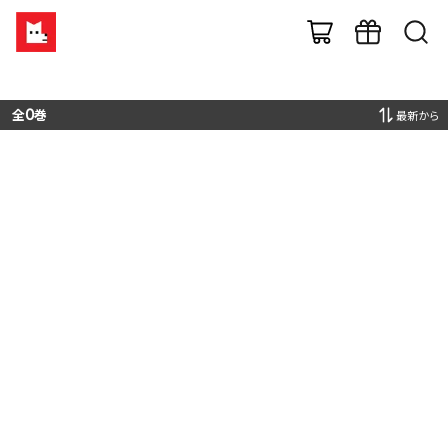
全
0
巻
最新から