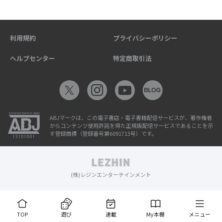
利用規約
プライバシーポリシー
ヘルプセンター
特定商取引法
ABJマークは、この電子書店・電子書籍配信サービスが、著作権者
からコンテンツ使用許諾を得た正規版配信サービスであることを示
す登録商標（登録番号第6091713号）です。
(株)レジンエンターテインメント
TOP
遊び
連載
My本棚
メニュー