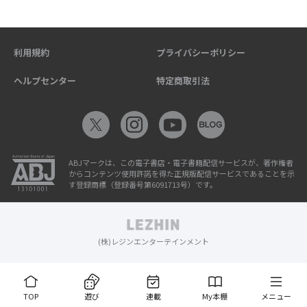
利用規約
プライバシーポリシー
ヘルプセンター
特定商取引法
ABJマークは、この電子書店・電子書籍配信サービスが、著作権者
からコンテンツ使用許諾を得た正規版配信サービスであることを示
す登録商標（登録番号第6091713号）です。
(株)レジンエンターテインメント
TOP
遊び
連載
My本棚
メニュー