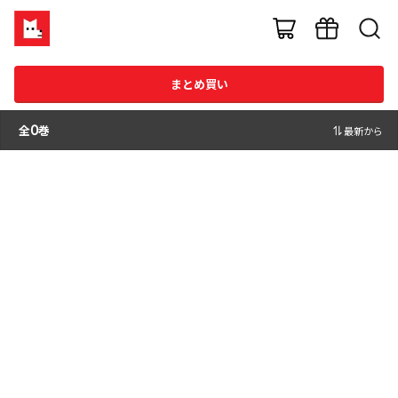
まとめ買い
全
0
巻
最新から