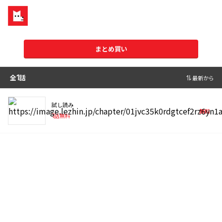
まとめ買い
全
1
話
最新から
試し読み
無料
1
話無料