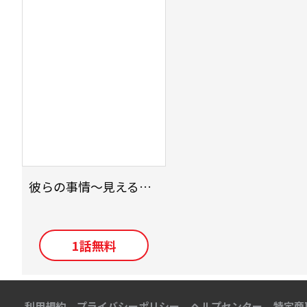
彼らの事情〜見える君と見えない君〜
1
話無料
利用規約
プライバシーポリシー
ヘルプセンター
特定商