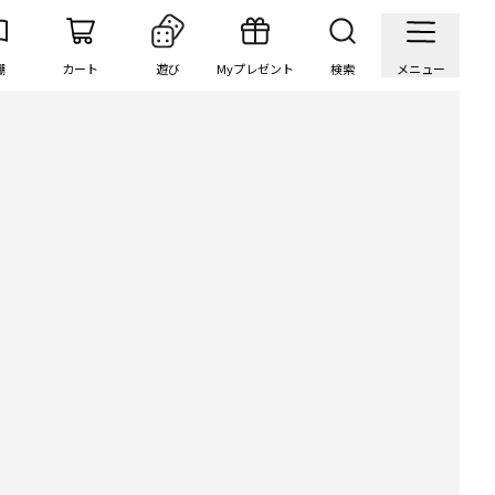
棚
カート
遊び
Myプレゼント
検索
メニュー