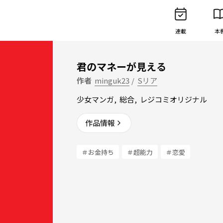
連載
本
君のマネーが見える
作者
minguk23
/
Sリア
少女マンガ
,
総合
,
レジコミオリジナル
作品情報
＃お金持ち
＃超能力
＃恋愛