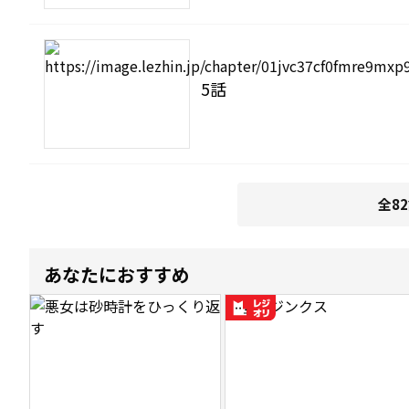
5話
全8
あなたにおすすめ