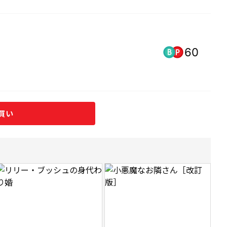
60
買い