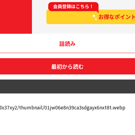
会員登録はこちら！
お得なポイン
話読み
最初から読む