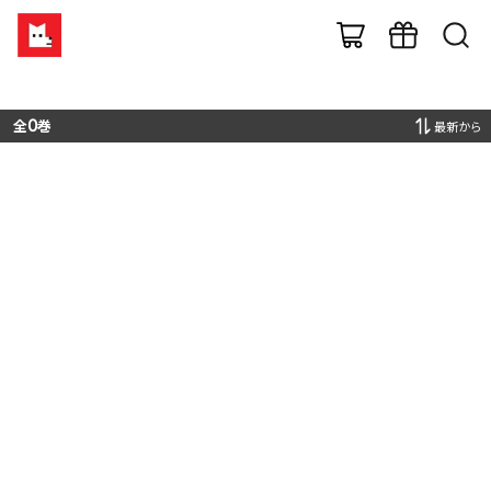
全
0
巻
最新から