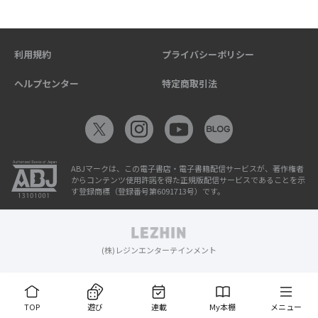
利用規約
プライバシーポリシー
ヘルプセンター
特定商取引法
ABJマークは、この電子書店・電子書籍配信サービスが、著作権者
からコンテンツ使用許諾を得た正規版配信サービスであることを示
す登録商標（登録番号第6091713号）です。
(株)レジンエンターテインメント
TOP
遊び
連載
My本棚
メニュー